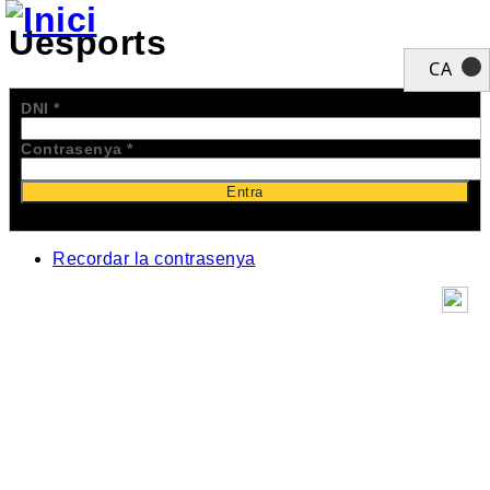
Uesports
CA
DNI
*
Contrasenya
*
Recordar la contrasenya
Inici