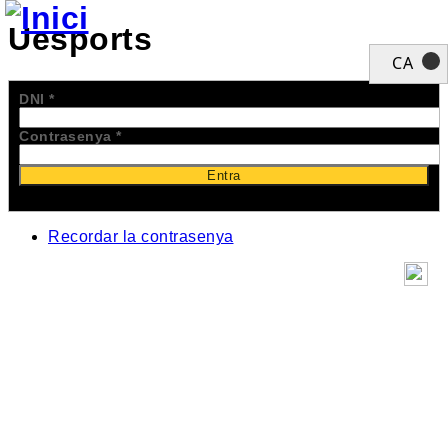
Uesports
CA
DNI
*
Contrasenya
*
Recordar la contrasenya
Inici